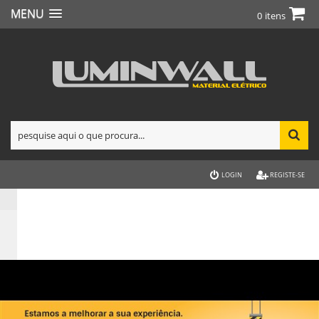
MENU
0
itens
LOGIN
REGISTE-SE