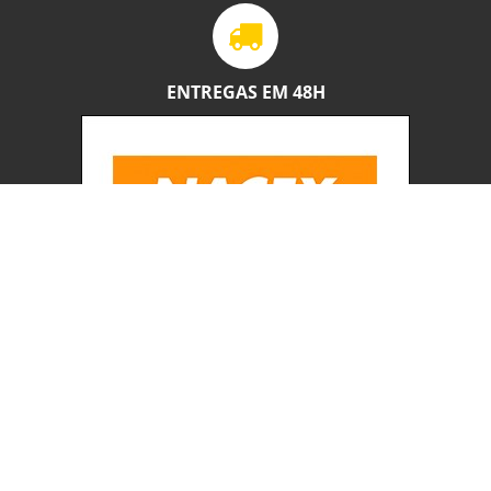
ENTREGAS EM 48H
Este website usa cookies para melhorar a navegação dos nossos
utilizadores. Ao continuar concorda com a nossa
política de
cookies
.
SERVIÇO PÓS-VENDA
Este website usa cookies para melhorar a navegação dos nossos
utilizadores. Ao continuar concorda com a nossa
política de
cookies
.