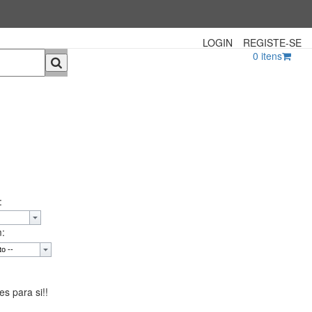
LOGIN
REGISTE-SE
0
itens
:
:
s para si!!