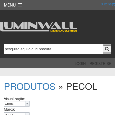
0
itens
MENU
LOGIN
REGISTE-SE
PRODUTOS
» PECOL
Visualização:
Marca: