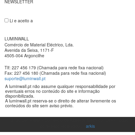
NEWSLETTER
Li e aceito a
Política de privacidade
LUMINWALL
Comércio de Material Eléctrico, Lda.
Avenida da Seixa, 1171-F
4505-004 Argoncilhe
Tlf: 227 456 179 (Chamada para rede fixa nacional)
Fax: 227 456 180 (Chamada para rede fixa nacional)
suporte@luminwall.pt
A luminwall.pt não assume qualquer responsabilidade por
eventuais erros no conteúdo do site e informação
disponibilizada.
A luminwall.pt reserva-se o direito de alterar livremente os
conteúdos do site sem aviso prévio.
©
2026
Luminwall - Comércio de Material Eléctrico, Lda - Todos
os direitos reservados |
arkis