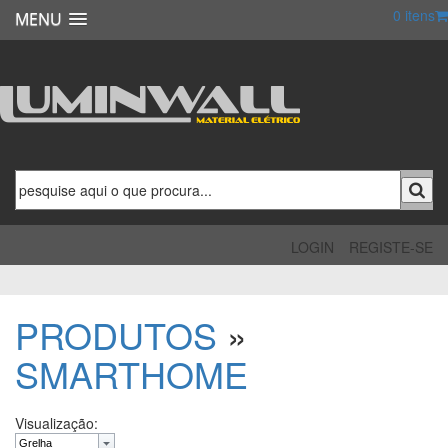
0
itens
MENU
LOGIN
REGISTE-SE
PRODUTOS
»
SMARTHOME
Visualização: