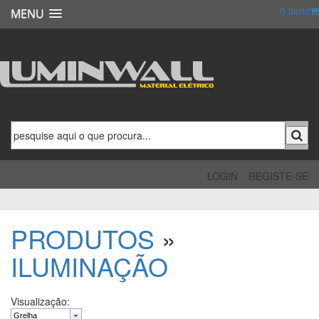
0
itens
MENU
LOGIN
REGISTE-SE
PRODUTOS
»
ILUMINAÇÃO
Visualização: