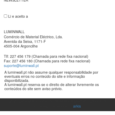
NEWSLETTER
Li e aceito a
Política de privacidade
LUMINWALL
Comércio de Material Eléctrico, Lda.
Avenida da Seixa, 1171-F
4505-004 Argoncilhe
Tlf: 227 456 179 (Chamada para rede fixa nacional)
Fax: 227 456 180 (Chamada para rede fixa nacional)
suporte@luminwall.pt
A luminwall.pt não assume qualquer responsabilidade por
eventuais erros no conteúdo do site e informação
disponibilizada.
A luminwall.pt reserva-se o direito de alterar livremente os
conteúdos do site sem aviso prévio.
©
2026
Luminwall - Comércio de Material Eléctrico, Lda - Todos
os direitos reservados |
arkis