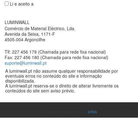
Li e aceito a
Política de privacidade
LUMINWALL
Comércio de Material Eléctrico, Lda.
Avenida da Seixa, 1171-F
4505-004 Argoncilhe
Tlf: 227 456 179 (Chamada para rede fixa nacional)
Fax: 227 456 180 (Chamada para rede fixa nacional)
suporte@luminwall.pt
A luminwall.pt não assume qualquer responsabilidade por
eventuais erros no conteúdo do site e informação
disponibilizada.
A luminwall.pt reserva-se o direito de alterar livremente os
conteúdos do site sem aviso prévio.
©
2026
Luminwall - Comércio de Material Eléctrico, Lda - Todos
os direitos reservados |
arkis