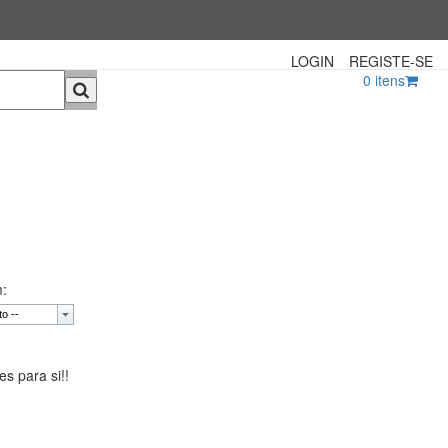
LOGIN
REGISTE-SE
0
itens
:
s para si!!