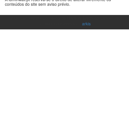
conteúdos do site sem aviso prévio.
©
2026
Luminwall - Comércio de Material Eléctrico, Lda - Todos
os direitos reservados |
arkis