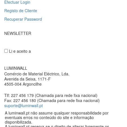
Efectuar Login
Registo de Cliente
Recuperar Password
NEWSLETTER
Li e aceito a
Política de privacidade
LUMINWALL
Comércio de Material Eléctrico, Lda.
Avenida da Seixa, 1171-F
4505-004 Argoncilhe
Tlf: 227 456 179 (Chamada para rede fixa nacional)
Fax: 227 456 180 (Chamada para rede fixa nacional)
suporte@luminwall.pt
A luminwall.pt não assume qualquer responsabilidade por
eventuais erros no conteúdo do site e informação
disponibilizada.
A luminwall.pt reserva-se o direito de alterar livremente os