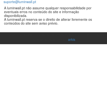
suporte@luminwall.pt
A luminwall.pt não assume qualquer responsabilidade por
eventuais erros no conteúdo do site e informação
disponibilizada.
A luminwall.pt reserva-se o direito de alterar livremente os
conteúdos do site sem aviso prévio.
©
2026
Luminwall - Comércio de Material Eléctrico, Lda - Todos
os direitos reservados |
arkis